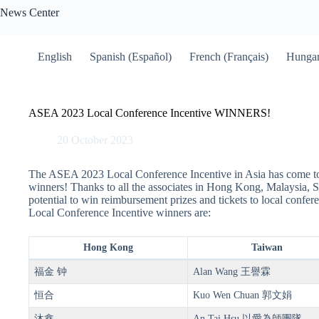
Skip
News Center
to
content
English
Spanish (Español)
French (Français)
Hungar
ASEA 2023 Local Conference Incentive WINNERS!
20 October 2023
The ASEA 2023 Local Conference Incentive in Asia has come to
winners! Thanks to all the associates in Hong Kong, Malaysia,
potential to win reimbursement prizes and tickets to local confer
Local Conference Incentive winners are:
Hong Kong
Taiwan
福金 钟
Alan Wang 王譽霖
恒合
Kuo Wen Chuan 郭文娟
沐鑫
An Tai Hsu 以愛為師團隊