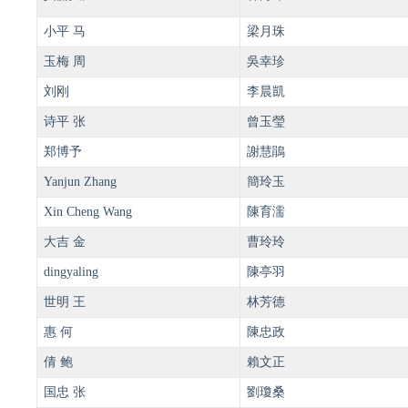
小平 马
梁月珠
玉梅 周
吳幸珍
刘刚
李晨凱
诗平 张
曾玉瑩
郑博予
謝慧鵑
Yanjun Zhang
簡玲玉
Xin Cheng Wang
陳育濡
大吉 金
曹玲玲
dingyaling
陳亭羽
世明 王
林芳德
惠 何
陳忠政
倩 鲍
賴文正
国忠 张
劉瓊桑