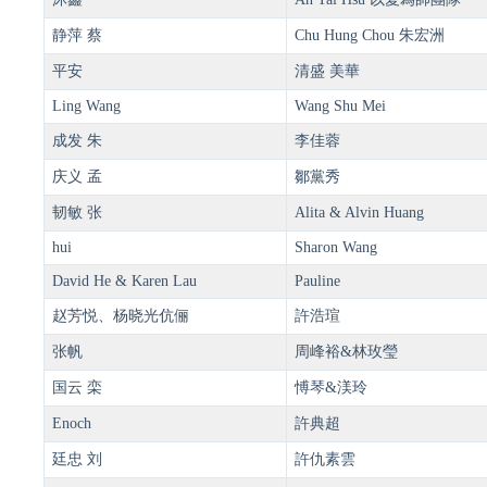
静萍 蔡
Chu Hung Chou 朱宏洲
平安
清盛 美華
Ling Wang
Wang Shu Mei
成发 朱
李佳蓉
庆义 孟
鄒黨秀
韧敏 张
Alita & Alvin Huang
hui
Sharon Wang
David He & Karen Lau
Pauline
赵芳悦、杨晓光伉俪
許浩瑄
张帆
周峰裕&林玫瑩
国云 栾
愽琴&渼玲
Enoch
許典超
廷忠 刘
許仇素雲