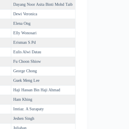
Dayang Noor Asita Binti Mohd Taib
Dewi Veronica
Elena Ong
Elly Wonosari
Erisman S.Pd
Eulis Alwi Datau
Fu Choon Shiow
George Chong
Guek Meng Lee
Haji Hassan Bin Haji Ahmad
Ham Khing
Imtiaz. A Surapaty
Jeshen Singh
Juliahan