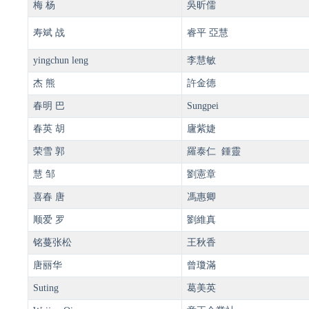
梅 杨
吳昕儒
寿斌 战
睿平 亞慧
yingchun leng
李慧敏
杰 熊
許金德
春明 巴
Sungpei
春英 胡
廬紫婕
荣雪 郭
羅泰仁 鍾靈
慧 邹
劉憲章
喜春 唐
馮惠卿
顺爱 罗
劉維真
铭蔓张松
王秋香
唐丽华
曾瓊滿
Suting
葛美英