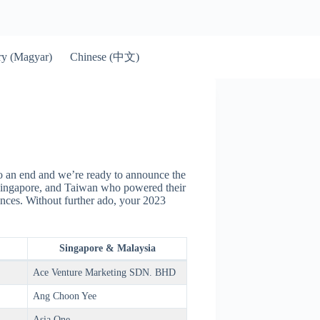
Chinese (中文)
y (Magyar)
 an end and we’re ready to announce the
 Singapore, and Taiwan who powered their
ences. Without further ado, your 2023
Singapore & Malaysia
Ace Venture Marketing SDN. BHD
Ang Choon Yee
Asia One