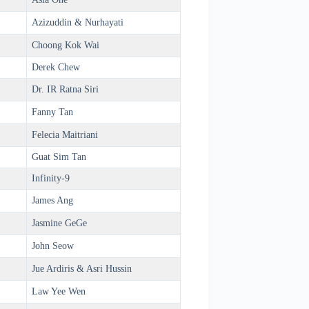
Azizuddin & Nurhayati
Choong Kok Wai
Derek Chew
Dr. IR Ratna Siri
Fanny Tan
Felecia Maitriani
Guat Sim Tan
Infinity-9
James Ang
Jasmine GeGe
John Seow
Jue Ardiris & Asri Hussin
Law Yee Wen