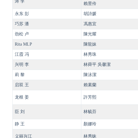
涛 李
賴昱伶
永东 彭
胡詩媛
巧苏 潘
馮惠宜
劲松 卢
陳光耀
Rita MLP
陳龍妹
江霞 冯
林秀珠
兴明 李
林舜平 吳馨潔
莉 黎
陳泳潔
启双 王
賴素蘭
龙根 姜
許芳熙
臣 刘
林毓芬
静 王
顏娜玲
义丽兴江
林秀昧