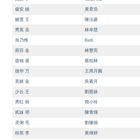
俊安 姚
黃君浩
娅莲 王
陳法菱
秀英 吴
林幸慧
肖乃维
Ruth
荷芬 金
林豐亮
筱锦 裘
蔡桂林
德华 万
王周月圓
英姬 金
吳素月
少云 王
劉憲妹
秀红 韩
簡小玲
贰妹 邓
陳青煇
灵俐 毛
劉璨德
桂英 李
黃煒婷