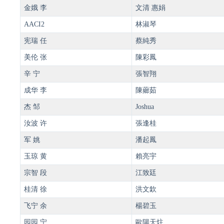
金娥 李
文清 惠娟
AACI2
林淑琴
宪瑞 任
蔡純秀
美伦 张
陳彩鳳
辛 宁
張智翔
成华 李
陳薌茹
杰 邹
Joshua
汝波 许
張逢桂
军 姚
潘起鳳
玉琼 黄
賴亮宇
宗智 段
江致廷
桂清 徐
洪文欽
飞宁 余
楊碧玉
园园 宁
歐陽天炷