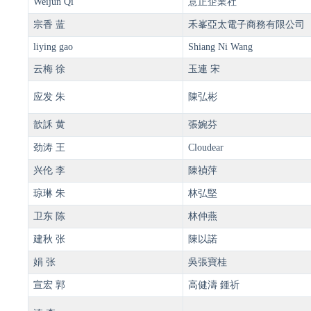
Weijun Qi
意正企業社
宗香 蓝
禾峯亞太電子商務有限公司
liying gao
Shiang Ni Wang
云梅 徐
玉連 宋
应发 朱
陳弘彬
歆訸 黄
張婉芬
劲涛 王
Cloudear
兴伦 李
陳禎萍
琼琳 朱
林弘堅
卫东 陈
林仲燕
建秋 张
陳以諾
娟 张
吳張寶桂
宣宏 郭
高健濤 鍾祈