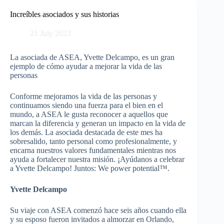
Skip
to
Increíbles asociados y sus historias
content
21 July 2023
La asociada de ASEA, Yvette Delcampo, es un gran
ejemplo de cómo ayudar a mejorar la vida de las
personas
Conforme mejoramos la vida de las personas y
continuamos siendo una fuerza para el bien en el
mundo, a ASEA le gusta reconocer a aquellos que
marcan la diferencia y generan un impacto en la vida de
los demás. La asociada destacada de este mes ha
sobresalido, tanto personal como profesionalmente, y
encarna nuestros valores fundamentales mientras nos
ayuda a fortalecer nuestra misión. ¡Ayúdanos a celebrar
a Yvette Delcampo! Juntos: We power potential™.
Yvette Delcampo
Su viaje con ASEA comenzó hace seis años cuando ella
y su esposo fueron invitados a almorzar en Orlando,