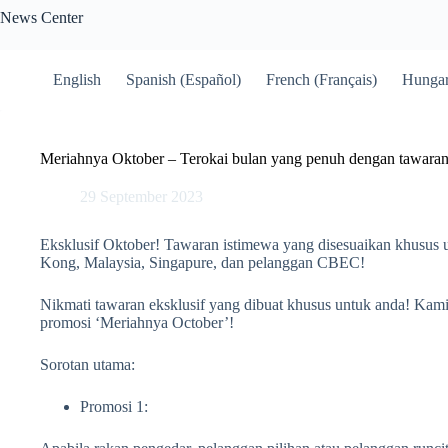
Skip
News Center
to
content
English
Spanish (Español)
French (Français)
Hungar
Meriahnya Oktober – Terokai bulan yang penuh dengan tawaran 
29 September 2023
Eksklusif Oktober! Tawaran istimewa yang disesuaikan khusus 
Kong, Malaysia, Singapure, dan pelanggan CBEC!
Nikmati tawaran eksklusif yang dibuat khusus untuk anda! K
promosi ‘Meriahnya October’!
Sorotan utama:
Promosi 1: