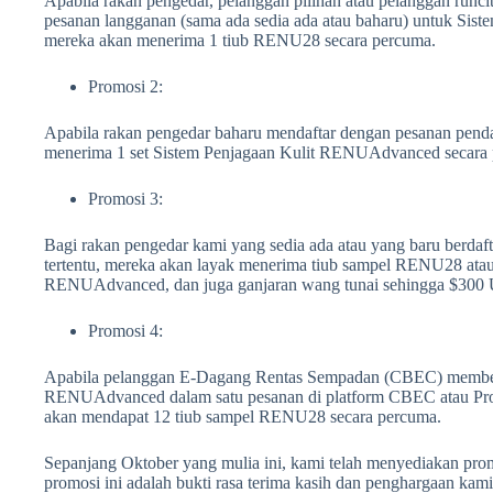
Apabila rakan pengedar, pelanggan pilihan atau pelanggan runci
pesanan langganan (sama ada sedia ada atau baharu) untuk Si
mereka akan menerima 1 tiub RENU28 secara percuma.
Promosi 2:
Apabila rakan pengedar baharu mendaftar dengan pesanan penda
menerima 1 set Sistem Penjagaan Kulit RENUAdvanced secara
Promosi 3:
Bagi rakan pengedar kami yang sedia ada atau yang baru berdaft
tertentu, mereka akan layak menerima tiub sampel RENU28 atau
RENUAdvanced, dan juga ganjaran wang tunai sehingga $300
Promosi 4:
Apabila pelanggan E-Dagang Rentas Sempadan (CBEC) membeli 
RENUAdvanced dalam satu pesanan di platform CBEC atau P
akan mendapat 12 tiub sampel RENU28 secara percuma.
Sepanjang Oktober yang mulia ini, kami telah menyediakan pro
promosi ini adalah bukti rasa terima kasih dan penghargaan kami