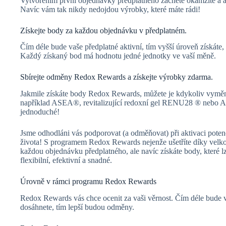
Vytvořením první objednávky předplatného začnete okamžitě a 
Navíc vám tak nikdy nedojdou výrobky, které máte rádi!
Získejte body za každou objednávku v předplatném.
Čím déle bude vaše předplatné aktivní, tím vyšší úroveň získáte
Každý získaný bod má hodnotu jedné jednotky ve vaší měně.
Sbírejte odměny Redox Rewards a získejte výrobky zdarma.
Jakmile získáte body Redox Rewards, můžete je kdykoliv vyměn
například ASEA®, revitalizující redoxní gel RENU28 ® neb
jednoduché!
Jsme odhodláni vás podporovat (a odměňovat) při aktivaci potenc
života! S programem Redox Rewards nejenže ušetříte díky velko
každou objednávku předplatného, ale navíc získáte body, které l
flexibilní, efektivní a snadné.
Úrovně v rámci programu Redox Rewards
Redox Rewards vás chce ocenit za vaši věrnost. Čím déle bude v
dosáhnete, tím lepší budou odměny.