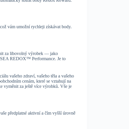
automaticky sbírat body Redox Reward.
, což vám umožní rychleji získávat body.
it za libovolný výrobek — jako
o ASEA REDOX™ Performance. Je to
iálu vašeho zdraví, vašeho těla a vašeho
obchodním cenám, které se vztahují na
ze vyměnit za ještě více výrobků. Vše je
aše předplatné aktivní a čím vyšší úrovně