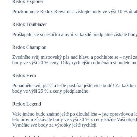
Redox Explorer
Prozkoumejte Redox Rewards a získejte body ve výši 10 % útrat
Redox Trailblazer
Prošlapali jste si cestičku a nyní za každé předplatné získáte bo
Redox Champion
Zvedněte svůj mistrovský pás nad hlavu a pochlubte se – nyní z
body ve výši 20 % ceny. Díky rychlejším odměnám si budete moci
Redox Hero
Popadněte svůj plášť a leťte posbírat ještě více bodů! Za každo
body ve výši 25 % z ceny předplatného.
Redox Legend
Vaše jméno bude známé ještě po dlouhá léta – jste opravdovo
této úrovni získáváte body ve výši 30 % z ceny každé Vaší obje
Vyměňte své body za výrobky ještě rychleji.