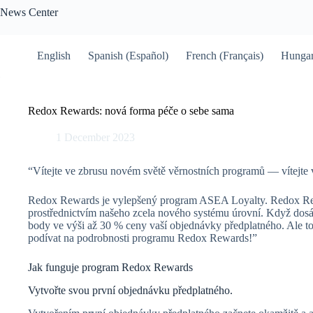
Skip
News Center
to
content
English
Spanish (Español)
French (Français)
Hungar
Redox Rewards: nová forma péče o sebe sama
1 December 2023
“Vítejte ve zbrusu novém světě věrnostních programů — vítejt
Redox Rewards je vylepšený program ASEA Loyalty. Redox Rew
prostřednictvím našeho zcela nového systému úrovní. Když dos
body ve výši až 30 % ceny vaší objednávky předplatného. Ale t
podívat na podrobnosti programu Redox Rewards!”
Jak funguje program Redox Rewards
Vytvořte svou první objednávku předplatného.