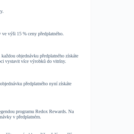
y.
dy ve výši 15 % ceny předplatného.
a každou objednávku předplatného získáte
 vystavit více výrobků do vitríny.
u objednávku předplatného nyní získáte
u legendou programu Redox Rewards. Na
dnávky v předplatném.