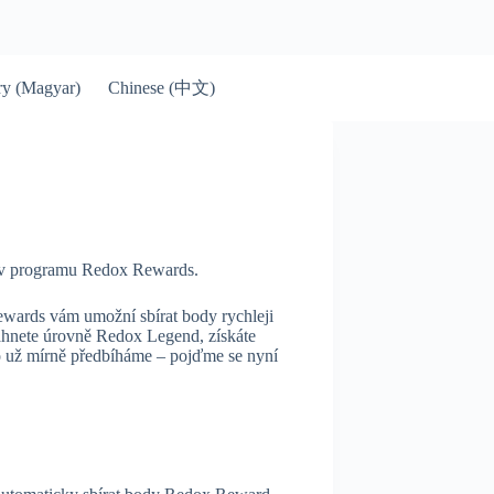
Chinese (中文)
y (Magyar)
e v programu Redox Rewards.
ards vám umožní sbírat body rychleji
áhnete úrovně Redox Legend, získáte
o už mírně předbíháme – pojďme se nyní