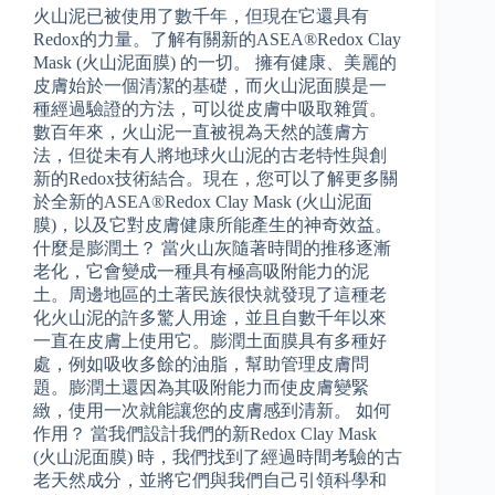
火山泥已被使用了數千年，但現在它還具有
Redox的力量。了解有關新的ASEA®Redox Clay
Mask (火山泥面膜) 的一切。 擁有健康、美麗的
皮膚始於一個清潔的基礎，而火山泥面膜是一
種經過驗證的方法，可以從皮膚中吸取雜質。
數百年來，火山泥一直被視為天然的護膚方
法，但從未有人將地球火山泥的古老特性與創
新的Redox技術結合。現在，您可以了解更多關
於全新的ASEA®Redox Clay Mask (火山泥面
膜)，以及它對皮膚健康所能產生的神奇效益。
什麼是膨潤土？ 當火山灰隨著時間的推移逐漸
老化，它會變成一種具有極高吸附能力的泥
土。周邊地區的土著民族很快就發現了這種老
化火山泥的許多驚人用途，並且自數千年以來
一直在皮膚上使用它。膨潤土面膜具有多種好
處，例如吸收多餘的油脂，幫助管理皮膚問
題。膨潤土還因為其吸附能力而使皮膚變緊
緻，使用一次就能讓您的皮膚感到清新。 如何
作用？ 當我們設計我們的新Redox Clay Mask
(火山泥面膜) 時，我們找到了經過時間考驗的古
老天然成分，並將它們與我們自己引領科學和