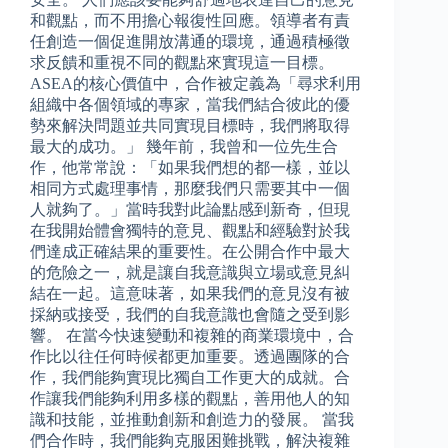
和觀點，而不用擔心報復性回應。領導者有責
任創造一個促進開放溝通的環境，通過積極徵
求反饋和重視不同的觀點來實現這一目標。
ASEA的核心價值中，合作被定義為「尋求利用
組織中各個領域的專家，當我們結合彼此的優
勢來解決問題並共同實現目標時，我們將取得
最大的成功。」 幾年前，我曾和一位先生合
作，他常常說：「如果我們想的都一樣，並以
相同方式處理事情，那麼我們只需要其中一個
人就夠了。」當時我對此論點感到新奇，但現
在我開始體會獨特的意見、觀點和經驗對於我
們達成正確結果的重要性。在公開合作中最大
的危險之一，就是讓自我意識與立場或意見糾
結在一起。這意味著，如果我們的意見沒有被
採納或接受，我們的自我意識也會隨之受到影
響。 在當今快速變動和複雜的商業環境中，合
作比以往任何時候都更加重要。透過團隊的合
作，我們能夠實現比獨自工作更大的成就。合
作讓我們能夠利用多樣的觀點，善用他人的知
識和技能，並推動創新和創造力的發展。 當我
們合作時，我們能夠克服困難挑戰，解決複雜