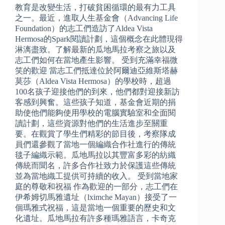
教育是改變生活，打破貧困循環的最有力工具
之一。最近，進取人生基金會（Advancing Life
Foundation）的志工們造訪了Aldea Vista
Hermosa的Spark閱讀計劃，這個概念在此體現得
淋漓盡致。了解最新的瓜地馬拉考察之旅以及
志工們如何在當地產生影響。 受到充滿幸福微
笑的歡迎 當志工們抵達位於阿爾迪亞維斯塔赫
莫莎（Aldea Vista Hermosa）的學校時，超過
100名孩子迎接他們的到來，他們都對迎接新訪
客感到興奮。這些孩子知道，基金會近期的捐
助使他們能夠使用學校的電腦實驗室和全面閱
讀計劃，這些資源對他們的生活進步至關重
要。在觀賞了學生們精彩的節目後，考察隊成
員們還參觀了當地一個編織合作社進行的傳統
毯子編織示範。瓜地馬拉以其豐富多彩的紡織
傳統而聞名，許多合作社致力於保護這些傳統
並為當地織工提供可持續的收入。 受到當地家
庭的尊敬和祝福 作為歡迎的一部分，志工們在
伊希姆切馬雅遺址（lximche Mayan）接受了一
個瑪雅式祝福，這是當地一個重要的歷史和文
化遺址。瓜地馬拉有許多種瑪雅語言，卡奇克