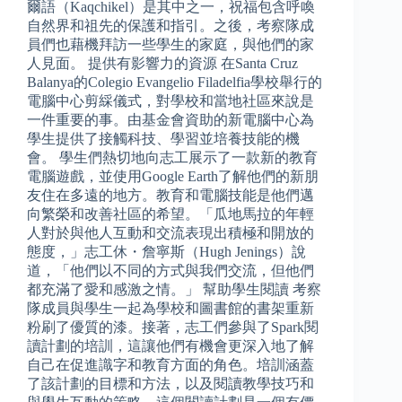
爾語（Kaqchikel）是其中之一，祝福包含呼喚
自然界和祖先的保護和指引。之後，考察隊成
員們也藉機拜訪一些學生的家庭，與他們的家
人見面。 提供有影響力的資源 在Santa Cruz
Balanya的Colegio Evangelio Filadelfia學校舉行的
電腦中心剪綵儀式，對學校和當地社區來說是
一件重要的事。由基金會資助的新電腦中心為
學生提供了接觸科技、學習並培養技能的機
會。 ​​學生們熱切地向志工展示了一款新的教育
電腦遊戲，並使用Google Earth了解他們的新朋
友住在多遠的地方。教育和電腦技能是他們邁
向繁榮和改善社區的希望。「瓜地馬拉的年輕
人對於與他人互動和交流表現出積極和開放的
態度，」志工休・詹寧斯（Hugh Jenings）說
道，「他們以不同的方式與我們交流，但他們
都充滿了愛和感激之情。」 幫助學生閱讀 考察
隊成員與學生一起為學校和圖書館的書架重新
粉刷了優質的漆。接著，志工們參與了Spark閱
讀計劃的培訓，這讓他們有機會更深入地了解
自己在促進識字和教育方面的角色。培訓涵蓋
了該計劃的目標和方法，以及閱讀教學技巧和