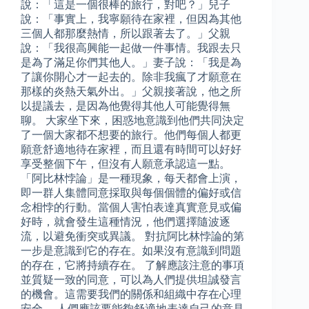
說：「這是一個很棒的旅行，對吧？」兒子
說：「事實上，我寧願待在家裡，但因為其他
三個人都那麼熱情，所以跟著去了。」父親
說：「我很高興能一起做一件事情。我跟去只
是為了滿足你們其他人。」妻子說：「我是為
了讓你開心才一起去的。除非我瘋了才願意在
那樣的炎熱天氣外出。」父親接著說，他之所
以提議去，是因為他覺得其他人可能覺得無
聊。 大家坐下來，困惑地意識到他們共同決定
了一個大家都不想要的旅行。他們每個人都更
願意舒適地待在家裡，而且還有時間可以好好
享受整個下午，但沒有人願意承認這一點。
「阿比林悖論」是一種現象，每天都會上演，
即一群人集體同意採取與每個個體的偏好或信
念相悖的行動。當個人害怕表達真實意見或偏
好時，就會發生這種情況，他們選擇隨波逐
流，以避免衝突或異議。 對抗阿比林悖論的第
一步是意識到它的存在。如果沒有意識到問題
的存在，它將持續存在。 了解應該注意的事項
並質疑一致的同意，可以為人們提供坦誠發言
的機會。這需要我們的關係和組織中存在心理
安全。 人們應該要能夠舒適地表達自己的意見