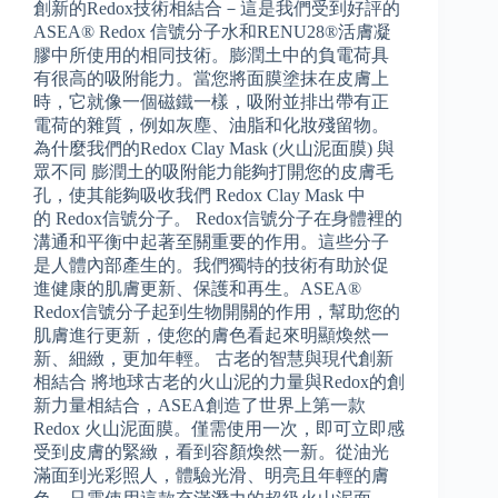
創新的Redox技術相結合－這是我們受到好評的
ASEA® Redox 信號分子水和RENU28®活膚凝
膠中所使用的相同技術。膨潤土中的負電荷具
有很高的吸附能力。當您將面膜塗抹在皮膚上
時，它就像一個磁鐵一樣，吸附並排出帶有正
電荷的雜質，例如灰塵、油脂和化妝殘留物。
為什麼我們的Redox Clay Mask (火山泥面膜) 與
眾不同 膨潤土的吸附能力能夠打開您的皮膚毛
孔，使其能夠吸收我們 Redox Clay Mask 中
的 Redox信號分子。 Redox信號分子在身體裡的
溝通和平衡中起著至關重要的作用。這些分子
是人體內部產生的。我們獨特的技術有助於促
進健康的肌膚更新、保護和再生。ASEA®
Redox信號分子起到生物開關的作用，幫助您的
肌膚進行更新，使您的膚色看起來明顯煥然一
新、細緻，更加年輕。 古老的智慧與現代創新
相結合 將地球古老的火山泥的力量與Redox的創
新力量相結合，ASEA創造了世界上第一款
Redox 火山泥面膜。僅需使用一次，即可立即感
受到皮膚的緊緻，看到容顏煥然一新。從油光
滿面到光彩照人，體驗光滑、明亮且年輕的膚