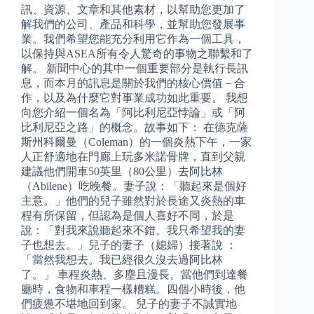
訊、資源、文章和其他素材，以幫助您更加了
解我們的公司、產品和科學，並幫助您發展事
業。我們希望您能充分利用它作為一個工具，
以保持與ASEA所有令人驚奇的事物之聯繫和了
解。 新聞中心的其中一個重要部分是執行長訊
息，而本月的訊息是關於我們的核心價值－合
作，以及為什麼它對事業成功如此重要。 我想
向您介紹一個名為「阿比利尼亞悖論」或「阿
比利尼亞之路」的概念。故事如下： 在德克薩
斯州科爾曼（Coleman）的一個炎熱下午，一家
人正舒適地在門廊上玩多米諾骨牌，直到父親
建議他們開車50英里（80公里）去阿比林
（Abilene）吃晚餐。妻子說：「聽起來是個好
主意。」他們的兒子雖然對於長途又炎熱的車
程有所保留，但認為是個人喜好不同，於是
說：「對我來說聽起來不錯。我只希望我的妻
子也想去。」兒子的妻子（媳婦）接著說 ：
「當然我想去。我已經很久沒去過阿比林
了。」 車程炎熱、多塵且漫長。當他們到達餐
廳時，食物和車程一樣糟糕。四個小時後，他
們疲憊不堪地回到家。 兒子的妻子不誠實地