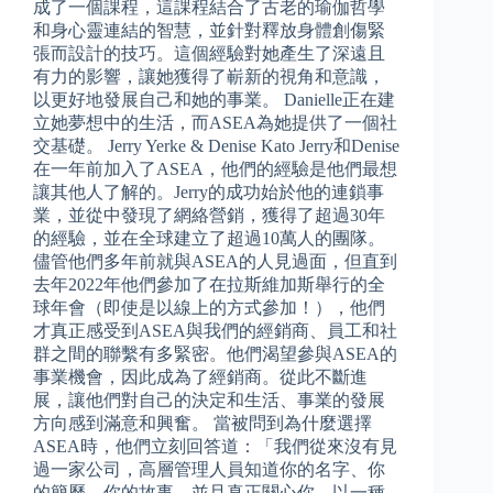
成了一個課程，這課程結合了古老的瑜伽哲學
和身心靈連結的智慧，並針對釋放身體創傷緊
張而設計的技巧。這個經驗對她產生了深遠且
有力的影響，讓她獲得了嶄新的視角和意識，
以更好地發展自己和她的事業。 Danielle正在建
立她夢想中的生活，而ASEA為她提供了一個社
交基礎。 Jerry Yerke & Denise Kato Jerry和Denise
在一年前加入了ASEA，他們的經驗是他們最想
讓其他人了解的。Jerry的成功始於他的連鎖事
業，並從中發現了網絡營銷，獲得了超過30年
的經驗，並在全球建立了超過10萬人的團隊。
儘管他們多年前就與ASEA的人見過面，但直到
去年2022年他們參加了在拉斯維加斯舉行的全
球年會（即使是以線上的方式參加！），他們
才真正感受到ASEA與我們的經銷商、員工和社
群之間的聯繫有多緊密。他們渴望參與ASEA的
事業機會，因此成為了經銷商。從此不斷進
展，讓他們對自己的決定和生活、事業的發展
方向感到滿意和興奮。 當被問到為什麼選擇
ASEA時，他們立刻回答道：「我們從來沒有見
過一家公司，高層管理人員知道你的名字、你
的簡歷、你的故事，並且真正關心你。以一種