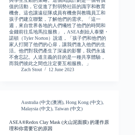
與學生互動的策略。這個閱讀計劃是一個有價
值的活動，它促進了對弱勢社區的識字和教育
機會。這也讓遠征隊成員有機會與教職員工和
孩子們建立聯繫，了解他們的需求。「這一
週，來自世界各地的人們犧牲了他們的時間和
金錢前往瓜地馬拉服務」，ASEA創始人泰樂・
諾頓（Tyler Norton）說道，「孩子們和他們的
家人打開了他們的心扉，讓我們進入他們的生
活。他們對我們產生了深遠的影響，我們永遠
不會忘記。人道主義的目的是一種共享體驗，
而我們彼此之間也注定要互相服務。」
Zach Stout
12 June 2023
Australia (中文(澳洲)
,
Hong Kong (中文)
,
Malaysia (中文)
,
Taiwan (中文)
ASEA®Redox Clay Mask (火山泥面膜) 的運作原
理和你需要它的原因