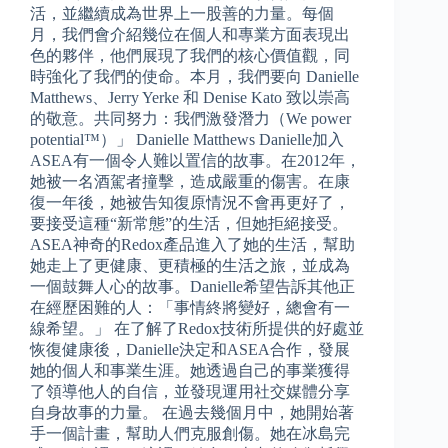
活，並繼續成為世界上一股善的力量。每個
月，我們會介紹幾位在個人和專業方面表現出
色的夥伴，他們展現了我們的核心價值觀，同
時強化了我們的使命。本月，我們要向 Danielle
Matthews、Jerry Yerke 和 Denise Kato 致以崇高
的敬意。共同努力：我們激發潛力（We power
potential™）」 Danielle Matthews Danielle加入
ASEA有一個令人難以置信的故事。在2012年，
她被一名酒駕者撞擊，造成嚴重的傷害。在康
復一年後，她被告知復原情況不會再更好了，
要接受這種“新常態”的生活，但她拒絕接受。
ASEA神奇的Redox產品進入了她的生活，幫助
她走上了更健康、更積極的生活之旅，並成為
一個鼓舞人心的故事。Danielle希望告訴其他正
在經歷困難的人：「事情終將變好，總會有一
線希望。」 在了解了Redox技術所提供的好處並
恢復健康後，Danielle決定和ASEA合作，發展
她的個人和事業生涯。她透過自己的事業獲得
了領導他人的自信，並發現運用社交媒體分享
自身故事的力量。 在過去幾個月中，她開始著
手一個計畫，幫助人們克服創傷。她在冰島完