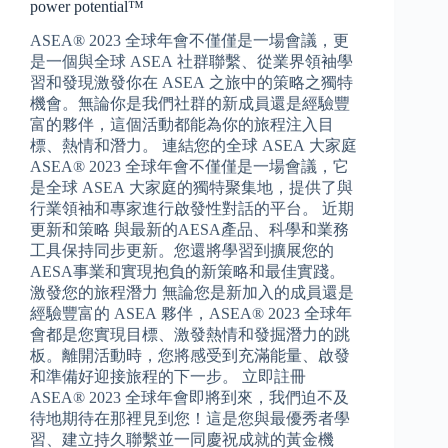
power potential™
ASEA® 2023 全球年會不僅僅是一場會議，更
是一個與全球 ASEA 社群聯繫、從業界領袖學
習和發現激發你在 ASEA 之旅中的策略之獨特
機會。無論你是我們社群的新成員還是經驗豐
富的夥伴，這個活動都能為你的旅程注入目
標、熱情和潛力。 連結您的全球 ASEA 大家庭
ASEA® 2023 全球年會不僅僅是一場會議，它
是全球 ASEA 大家庭的獨特聚集地，提供了與
行業領袖和專家進行啟發性對話的平台。 近期
更新和策略 與最新的AESA產品、科學和業務
工具保持同步更新。您還將學習到擴展您的
AESA事業和實現抱負的新策略和最佳實踐。
激發您的旅程潛力 無論您是新加入的成員還是
經驗豐富的 ASEA 夥伴，ASEA® 2023 全球年
會都是您實現目標、激發熱情和發掘潛力的跳
板。離開活動時，您將感受到充滿能量、啟發
和準備好迎接旅程的下一步。 立即註冊
ASEA® 2023 全球年會即將到來，我們迫不及
待地期待在那裡見到您！這是您與最優秀者學
習、建立持久聯繫並一同慶祝成就的黃金機