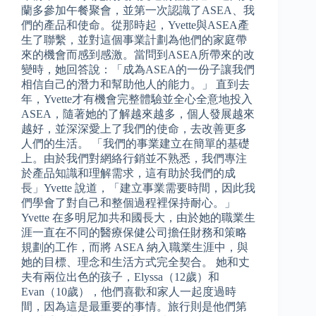
蘭多參加午餐聚會，並第一次認識了ASEA、我
們的產品和使命。從那時起，Yvette與ASEA產
生了聯繫，並對這個事業計劃為他們的家庭帶
來的機會而感到感激。當問到ASEA所帶來的改
變時，她回答說：「成為ASEA的一份子讓我們
相信自己的潛力和幫助他人的能力。」 直到去
年，Yvette才有機會完整體驗並全心全意地投入
ASEA，隨著她的了解越來越多，個人發展越來
越好，並深深愛上了我們的使命，去改善更多
人們的生活。 ​​「我們的事業建立在簡單的基礎
上。由於我們對網絡行銷並不熟悉，我們專注
於產品知識和理解需求，這有助於我們的成
長」Yvette 說道，「建立事業需要時間，因此我
們學會了對自己和整個過程裡保持耐心。」
Yvette 在多明尼加共和國長大，由於她的職業生
涯一直在不同的醫療保健公司擔任財務和策略
規劃的工作，而將 ASEA 納入職業生涯中，與
她的目標、理念和生活方式完全契合。 她和丈
夫有兩位出色的孩子，Elyssa（12歲）和
Evan（10歲），他們喜歡和家人一起度過時
間，因為這是最重要的事情。旅行則是他們第