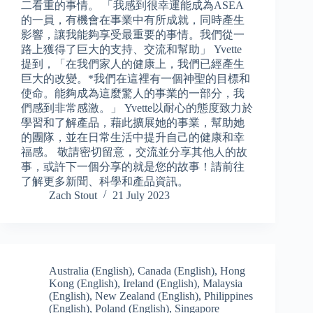
二看重的事情。 「我感到很幸運能成為ASEA
的一員，有機會在事業中有所成就，同時產生
影響，讓我能夠享受最重要的事情。我們從一
路上獲得了巨大的支持、交流和幫助」 Yvette
提到，「在我們家人的健康上，我們已經產生
巨大的改變。*我們在這裡有一個神聖的目標和
使命。能夠成為這麼驚人的事業的一部分，我
們感到非常感激。」 Yvette以耐心的態度致力於
學習和了解產品，藉此擴展她的事業，幫助她
的團隊，並在日常生活中提升自己的健康和幸
福感。 敬請密切留意，交流並分享其他人的故
事，或許下一個分享的就是您的故事！請前往
了解更多新聞、科學和產品資訊。
Zach Stout
21 July 2023
Australia (English)
,
Canada (English)
,
Hong
Kong (English)
,
Ireland (English)
,
Malaysia
(English)
,
New Zealand (English)
,
Philippines
(English)
,
Poland (English)
,
Singapore