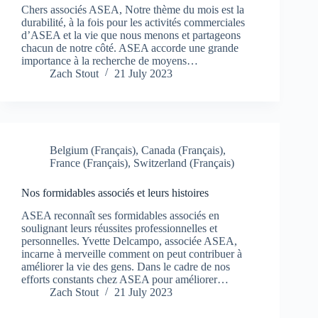
Chers associés ASEA, Notre thème du mois est la
durabilité, à la fois pour les activités commerciales
d’ASEA et la vie que nous menons et partageons
chacun de notre côté. ASEA accorde une grande
importance à la recherche de moyens…
Zach Stout
21 July 2023
Belgium (Français)
,
Canada (Français)
,
France (Français)
,
Switzerland (Français)
Nos formidables associés et leurs histoires
ASEA reconnaît ses formidables associés en
soulignant leurs réussites professionnelles et
personnelles. Yvette Delcampo, associée ASEA,
incarne à merveille comment on peut contribuer à
améliorer la vie des gens. Dans le cadre de nos
efforts constants chez ASEA pour améliorer…
Zach Stout
21 July 2023