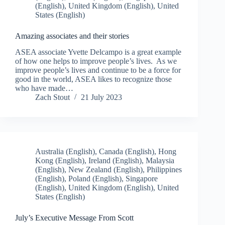
(English)
,
United Kingdom (English)
,
United
States (English)
Amazing associates and their stories
ASEA associate Yvette Delcampo is a great example
of how one helps to improve people’s lives. As we
improve people’s lives and continue to be a force for
good in the world, ASEA likes to recognize those
who have made…
Zach Stout
21 July 2023
Australia (English)
,
Canada (English)
,
Hong
Kong (English)
,
Ireland (English)
,
Malaysia
(English)
,
New Zealand (English)
,
Philippines
(English)
,
Poland (English)
,
Singapore
(English)
,
United Kingdom (English)
,
United
States (English)
July’s Executive Message From Scott