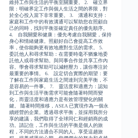
維持工作與生活的平衡至關重要。 2. 確立界
限：明確界定工作與個人生活之間的界限，對
於全心投入當下非常重要。 3. 溝通和支持：
家庭和工作中的有效溝通可以幫助您在照顧自
己的同時，找到平衡並確定責任的優先順序。
4. 自我關愛和健康：優先考慮自我關愛，保持
身心和情緒健康。照顧好自己會提高工作效
率，使你能夠更有效地應對生活的需求。 5.
委託他人和尋求幫助：在需要時毫不猶豫地委
託他人或尋求幫助。與同事合作並共享工作內
容。學會尋求幫助可以減輕壓力，讓你專注於
最重要的事情。 6. 設定切合實際的期望：要
了解在工作與家庭生活之間達到完美平衡，不
是容易的一件事。 7. 靈活度和適應力：認知
到工作與生活平衡需求可能會隨著時間而變
化，而靈活度和適應力是有效管理變化的關
鍵。 隨著時間推移，ASEA 已實現作為一個永
續經營的企業。透過尋求平衡，並採用我所分
享的建議，我們取得了全球同仁和經銷商的成
功。請記住，工作與生活的平衡是個人的旅
程，不同的方法適合不同的人。享受這趟旅