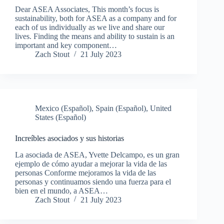
Dear ASEA Associates, This month’s focus is
sustainability, both for ASEA as a company and for
each of us individually as we live and share our
lives. Finding the means and ability to sustain is an
important and key component…
Zach Stout
21 July 2023
Mexico (Español)
,
Spain (Español)
,
United
States (Español)
Increíbles asociados y sus historias
La asociada de ASEA, Yvette Delcampo, es un gran
ejemplo de cómo ayudar a mejorar la vida de las
personas Conforme mejoramos la vida de las
personas y continuamos siendo una fuerza para el
bien en el mundo, a ASEA…
Zach Stout
21 July 2023